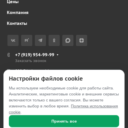
Цены
Компания
Контакты
+7 (919) 954-99-99
Заказать звонок
999@belayarechka.ru
Настройки файлов cookie
Тюменская обл., Ялуторовский р-н, с. Петелино
Мы используем необходимые cookie для работы сайта.
Аналитические, маркетинговые cookie и внешние сервисы
© 2026 belayarechka.ru
включаются только с вашего согласия. Вы можете
изменить выбор в любое время.
Политика использования
cookie
.
Принять все