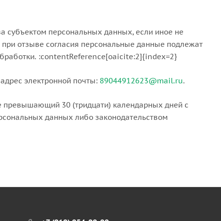
а субъектом персональных данных, если иное не
 при отзыве согласия персональные данные подлежат
аботки. :contentReference[oaicite:2]{index=2}
 адрес электронной почты:
89044912623@mail.ru
.
не превышающий 30 (тридцати) календарных дней с
ерсональных данных либо законодательством