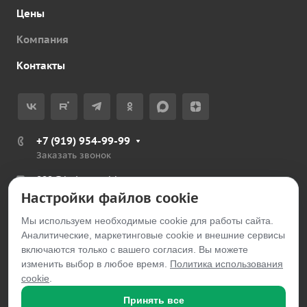
Цены
Компания
Контакты
+7 (919) 954-99-99
Заказать звонок
999@belayarechka.ru
Настройки файлов cookie
Тюменская обл., Ялуторовский р-н, с. Петелино
Мы используем необходимые cookie для работы сайта.
Аналитические, маркетинговые cookie и внешние сервисы
© 2026 belayarechka.ru
включаются только с вашего согласия. Вы можете
изменить выбор в любое время.
Политика использования
cookie
.
Принять все