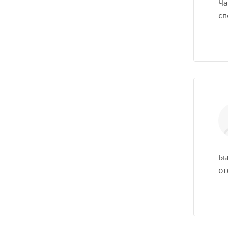
Ча
сп
Бы
от