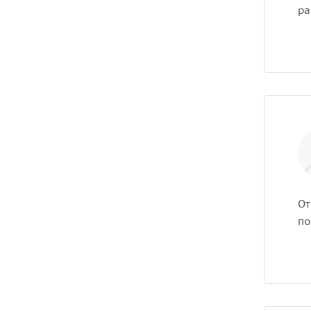
ра
От
по