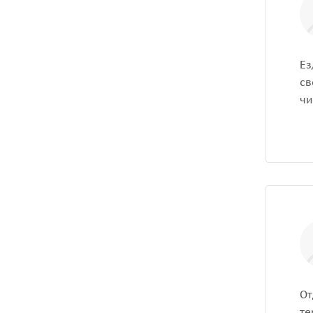
Ез
св
чи
От
те