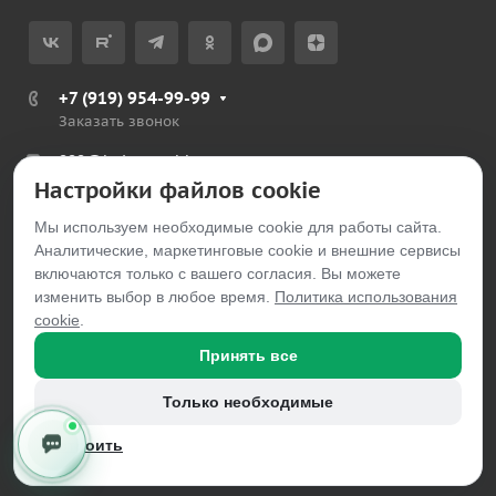
+7 (919) 954-99-99
Заказать звонок
999@belayarechka.ru
Настройки файлов cookie
Тюменская обл., Ялуторовский р-н, с. Петелино
Мы используем необходимые cookie для работы сайта.
Аналитические, маркетинговые cookie и внешние сервисы
© 2026 belayarechka.ru
включаются только с вашего согласия. Вы можете
изменить выбор в любое время.
Политика использования
cookie
.
Принять все
Только необходимые
Политика обработки персональных данных
Согласие на обработку персональных данных
Настроить
Политика использования файлов cookie
Настройки cookie