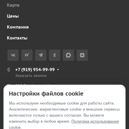
Карта
Цены
Компания
Контакты
+7 (919) 954-99-99
Заказать звонок
999@belayarechka.ru
Настройки файлов cookie
Тюменская обл., Ялуторовский р-н, с. Петелино
Мы используем необходимые cookie для работы сайта.
Аналитические, маркетинговые cookie и внешние сервисы
© 2026 belayarechka.ru
включаются только с вашего согласия. Вы можете
изменить выбор в любое время.
Политика использования
cookie
.