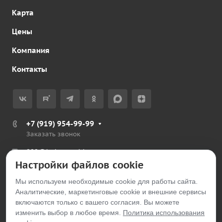
Карта
Цены
Компания
Контакты
+7 (919) 954-99-99
Заказать звонок
999@belayarechka.ru
Настройки файлов cookie
Тюменская обл., Ялуторовский р-н, с. Петелино
Мы используем необходимые cookie для работы сайта.
Аналитические, маркетинговые cookie и внешние сервисы
© 2026 belayarechka.ru
включаются только с вашего согласия. Вы можете
изменить выбор в любое время.
Политика использования