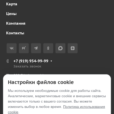
Карта
Цены
Компания
Контакты
+7 (919) 954-99-99
Заказать звонок
999@belayarechka.ru
Настройки файлов cookie
Тюменская обл., Ялуторовский р-н, с. Петелино
Мы используем необходимые cookie для работы сайта.
Аналитические, маркетинговые cookie и внешние сервисы
© 2026 belayarechka.ru
включаются только с вашего согласия. Вы можете
изменить выбор в любое время.
Политика использования
cookie
.